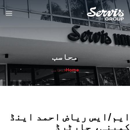
محاسب
Home
محاسب
ایم/ایس ریاض احمد اینڈ
کمپنی، چارٹرڈ