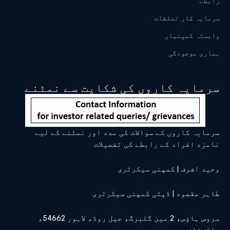
رابطے
سرمایہ کار تعلقات
وابستہ کمپنیاں
ہماری موجودگی
سرمایہ کاروں کی شکایت سے نمٹنے
سرمایہ کاروں کے سوالات کی مدد اور نمٹنے کے لیے
نامزد افراد کے رابطے کی تفصیلات
وحید اشرف | کمپنی سیکرٹری
طاہر مقصود | ڈپٹی کمپنی سیکرٹری
سروس ہاؤس، 2 مین گلبرگ، جیل روڈ، لاہور 54662،