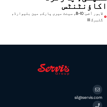
اکاؤنٹنٹس
لاہور آفس: 10-B، سینٹ میری پارک، مین بلیوارڈ،
گلبرگ III
sil@servis.com