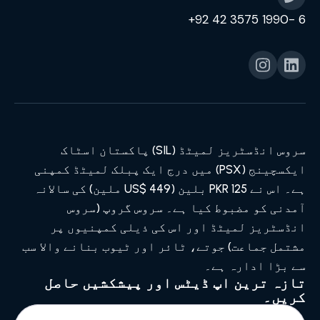
6 -1990 3575 42 92+
سروس انڈسٹریز لمیٹڈ (SIL) پاکستان اسٹاک
ایکسچینج (PSX) میں درج ایک پبلک لمیٹڈ کمپنی
ہے۔ اس نے PKR 125 بلین (US$ 449 ملین) کی سالانہ
آمدنی کو مضبوط کیا ہے۔ سروس گروپ (سروس
انڈسٹریز لمیٹڈ اور اس کی ذیلی کمپنیوں پر
مشتمل جماعت) جوتے، ٹائر اور ٹیوب بنانے والا سب
سے بڑا ادارہ ہے۔
تازہ ترین اپ ڈیٹس اور پیشکشیں حاصل
کریں۔