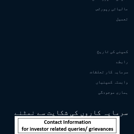
مالیاتی رپورٹس
تعمیل
کمپنی کی تاریخ
رابطے
سرمایہ کار تعلقات
وابستہ کمپنیاں
ہماری موجودگی
سرمایہ کاروں کی شکایت سے نمٹنے