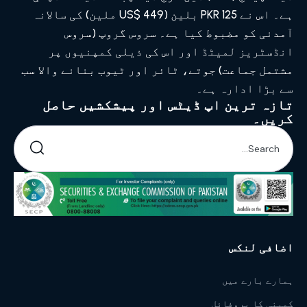
ہے۔ اس نے PKR 125 بلین (US$ 449 ملین) کی سالانہ
آمدنی کو مضبوط کیا ہے۔ سروس گروپ (سروس
انڈسٹریز لمیٹڈ اور اس کی ذیلی کمپنیوں پر
مشتمل جماعت) جوتے، ٹائر اور ٹیوب بنانے والا سب
سے بڑا ادارہ ہے۔
تازہ ترین اپ ڈیٹس اور پیشکشیں حاصل
کریں۔
اضافی لنکس
ہمارے بارے میں
کمپنی کا پروفائل