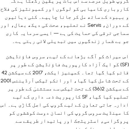
گروپ طویل عرصے سے اس بات پر یقین رکھتا ہے کہ
کاروباری کامیابی کو لوگوں اور کمیونٹیز کی فلاح
و بہبود کے ساتھ مل کر جانا چاہیے۔ کئی دہائیوں
کے دوران، Servis نے تعلیم، صحت کی دیکھ بھال، اور
سماجی ترقی کی حمایت کی ہے — ایسی سرمایہ کاری
جو بے شمار زندگیوں میں تبدیلی لاتی رہتی ہے۔
اس میراث کو آگے بڑھانے کے لیے، سروس فاؤنڈیشن
(SF) کو ایک آزاد کارپوریٹ فاؤنڈیشن کے طور پر
قائم کیا گیا تھا۔ کمپنیز ایکٹ، 2017 کے سیکشن 42
کے تحت شامل کیا گیا، اور انکم ٹیکس آرڈیننس 2001
کے سیکشن 2(36) کے تحت ٹیکس سے مستثنیٰ کے طور پر
تسلیم کیا گیا، SF کارپوریٹ ذمہ داری کے لیے
ادارہ جاتی تعاون کے لیے گروپ کی اصل گاڑی ہے۔ اس
کا مینڈیٹ سروس گروپ کی انسان دوست کوششوں کو
پروگرامی، اسٹریٹجک اور پائیدار طریقے سے