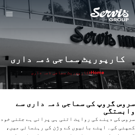
کارپوریٹ سماجی ذمہ داری
Home
کارپوریٹ سماجی ذمہ داری
سروس گروپ کی سماجی ذمہ داری سے
وابستگی
سروس کی دینے کی روایت اتنی ہی پرانی ہے جتنی خود
کمپنی کی۔ اپنے بانیوں کے وژن کی رہنمائی میں،