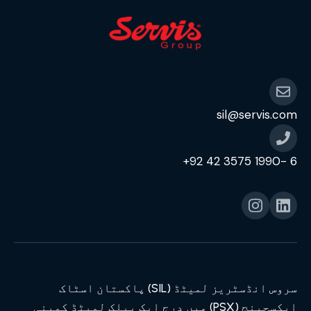
sil@servis.com
6 -1990 3575 42 92+
سروس انڈسٹریز لمیٹڈ (SIL) پاکستان اسٹاک
ایکسچینج (PSX) میں درج ایک پبلک لمیٹڈ کمپنی