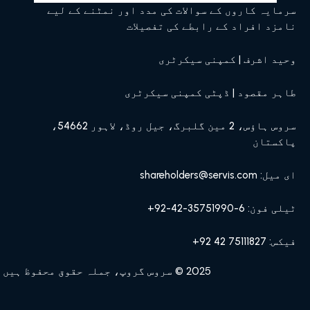
سرمایہ کاروں کے سوالات کی مدد اور نمٹنے کے لیے
نامزد افراد کے رابطے کی تفصیلات
وحید اشرف | کمپنی سیکرٹری
طاہر مقصود | ڈپٹی کمپنی سیکرٹری
سروس ہاؤس، 2 مین گلبرگ، جیل روڈ، لاہور 54662،
پاکستان
ای میل: shareholders@servis.com
ٹیلی فون: 6-35751990-42-92+
فیکس: 75111827 42 92+
2025 © سروس گروپ، جملہ حقوق محفوظ ہیں