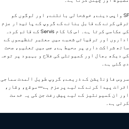
مضبوط اور چینل کرنا ہے۔
SF واپس دینے، خوشحالی بانٹنے، اور لوگوں کو
ترقی کرنے کے قابل بنانے کے گروپ کے پائیدار عزم
کی عکاسی کرتا ہے۔ اس کا کام Servis کے قائم کردہ
اداروں اور ترقیاتی شعبے میں معتبر تنظیموں کے
ساتھ شراکت داری پر محیط ہے، جس میں تعلیم، صحت
کی دیکھ بھال اور کمیونٹی کی فلاح و بہبود پر توجہ
دی گئی ہے۔
سروس فاؤنڈیشن کے ذریعے، گروپ طویل المدت سماجی
اثرات پیدا کرنے کے لیے پرعزم ہے—موقع، وقار،
اور ان کمیونٹیز کے لیے پیش رفت جن کی یہ خدمت
کرتی ہے۔