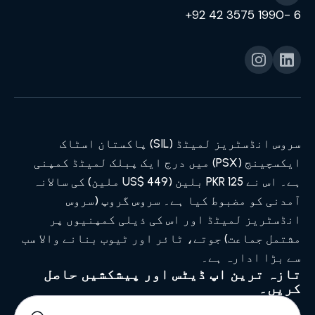
6 -1990 3575 42 92+
سروس انڈسٹریز لمیٹڈ (SIL) پاکستان اسٹاک
ایکسچینج (PSX) میں درج ایک پبلک لمیٹڈ کمپنی
ہے۔ اس نے PKR 125 بلین (US$ 449 ملین) کی سالانہ
آمدنی کو مضبوط کیا ہے۔ سروس گروپ (سروس
انڈسٹریز لمیٹڈ اور اس کی ذیلی کمپنیوں پر
مشتمل جماعت) جوتے، ٹائر اور ٹیوب بنانے والا سب
سے بڑا ادارہ ہے۔
تازہ ترین اپ ڈیٹس اور پیشکشیں حاصل
کریں۔