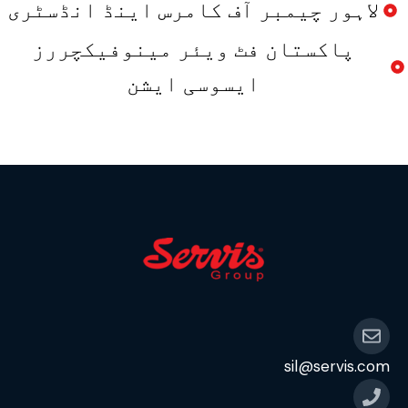
لاہور چیمبر آف کامرس اینڈ انڈسٹری
پاکستان فٹ ویئر مینوفیکچررز
ایسوسی ایشن
sil@servis.com