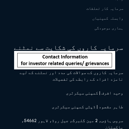
سرمایہ کار تعلقات
وابستہ کمپنیاں
ہماری موجودگی
سرمایہ کاروں کی شکایت سے نمٹنے
سرمایہ کاروں کے سوالات کی مدد اور نمٹنے کے لیے
نامزد افراد کے رابطے کی تفصیلات
وحید اشرف | کمپنی سیکرٹری
طاہر مقصود | ڈپٹی کمپنی سیکرٹری
سروس ہاؤس، 2 مین گلبرگ، جیل روڈ، لاہور 54662،
پاکستان