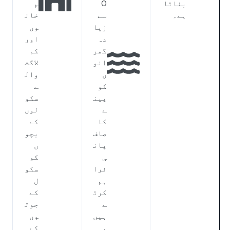
بناتا
0
م
ہے۔
سے
خان
زیا
وں
دہ
اور
گھر
کم
انو
لاگت
ں
وال
کو
ے
پین
سکو
ے
لوں
کا
کے
صاف
بچو
پان
ں
ی
کو
فرا
سکو
ہم
ل
کرت
کے
ے
جوت
ہیں
وں
،
کے