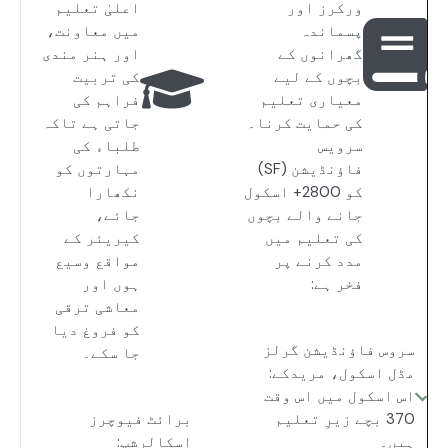
ورکرز اور
اعلیٰ تعلیم
پسماندہ
میں معاونت،
گھرانوں کے
اور ہنر مندی
بچوں کے لیے
کی تربیت
معیاری تعلیم
فراہم کی
کی حمایت کرنا۔
جاتی ہے تاکہ
سرویس
طلباء کی
فاؤنڈیشن (SF)
مہارتوں کو
کو 2800+ اسکول
نکھارا
جانے والے بچوں
جائے،
کی تعلیم میں
کیریئر کے
مدد کرنے پر
مواقع وسیع
فخر ہے:
ہوں اور
معاشی ترقی
کو فروغ دیا
سروس فاؤنڈیشن گرلز
جا سکے۔
مڈل اسکول، مریدکے:
اس اسکول میں اس وقت
370 بچے زیرِ تعلیم
برائٹ فیوچرز
ہیں۔
اسکالرشپ: