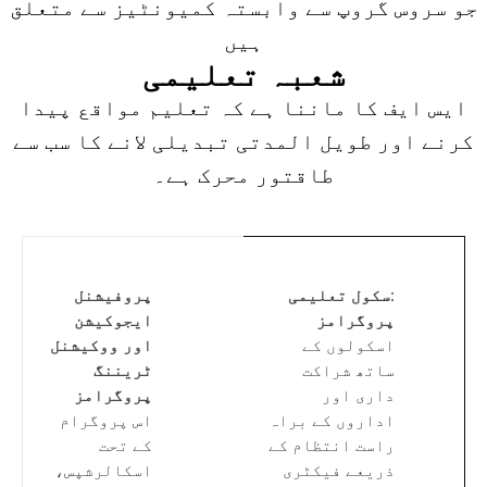
جو سروس گروپ سے وابستہ کمیونٹیز سے متعلق
ہیں
شعبہ تعلیمی
ایس ایف کا ماننا ہے کہ تعلیم مواقع پیدا
کرنے اور طویل المدتی تبدیلی لانے کا سب سے
طاقتور محرک ہے۔
:سکول تعلیمی
پروفیشنل
پروگرامز
ایجوکیشن
اسکولوں کے
اور ووکیشنل
ساتھ شراکت
ٹریننگ
داری اور
پروگرامز
اداروں کے براہ
اس پروگرام
راست انتظام کے
کے تحت
ذریعے فیکٹری
اسکالرشپس،