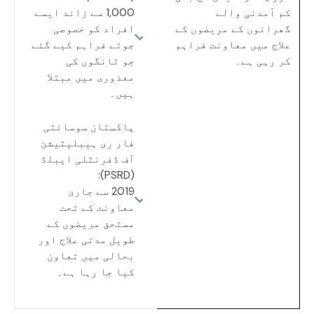
کم آمدنی والے
1,000 سے زائد ایسے
گھرانوں کے مریضوں کے
افراد کو خصوصی
علاج میں معاونت فراہم
جوتے فراہم کیے گئے
کر رہی ہے۔
جو ٹانگوں کی
معذوری میں مبتلا
ہیں۔
پاکستان سوسائٹی
فار ری ہیبلیٹیشن
آف ڈفرنٹلی ایبلڈ
(PSRD):
2019 سے جاری
معاونت کے تحت
مستحق مریضوں کے
طویل مدتی علاج اور
بحالی میں تعاون
کیا جا رہا ہے۔