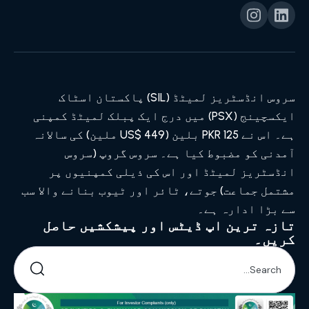
سروس انڈسٹریز لمیٹڈ (SIL) پاکستان اسٹاک
ایکسچینج (PSX) میں درج ایک پبلک لمیٹڈ کمپنی
ہے۔ اس نے PKR 125 بلین (US$ 449 ملین) کی سالانہ
آمدنی کو مضبوط کیا ہے۔ سروس گروپ (سروس
انڈسٹریز لمیٹڈ اور اس کی ذیلی کمپنیوں پر
مشتمل جماعت) جوتے، ٹائر اور ٹیوب بنانے والا سب
سے بڑا ادارہ ہے۔
تازہ ترین اپ ڈیٹس اور پیشکشیں حاصل
کریں۔