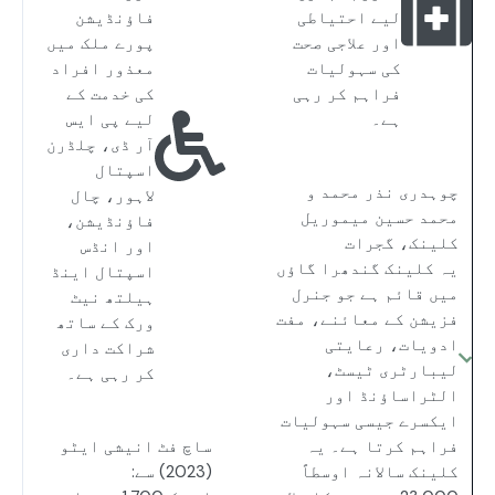
لیے احتیاطی
فاؤنڈیشن
اور علاجی صحت
پورے ملک میں
کی سہولیات
معذور افراد
فراہم کر رہی
کی خدمت کے
ہے۔
لیے پی ایس
آر ڈی، چلڈرن
اسپتال
چوہدری نذر محمد و
لاہور، چال
محمد حسین میموریل
فاؤنڈیشن،
کلینک، گجرات
اور انڈس
یہ کلینک گندھرا گاؤں
اسپتال اینڈ
میں قائم ہے جو جنرل
ہیلتھ نیٹ
فزیشن کے معائنے، مفت
ورک کے ساتھ
ادویات، رعایتی
شراکت داری
لیبارٹری ٹیسٹ،
کر رہی ہے۔
الٹراساؤنڈ اور
ایکسرے جیسی سہولیات
فراہم کرتا ہے۔ یہ
ساچ فٹ انیشی ایٹو
کلینک سالانہ اوسطاً
(2023) سے: