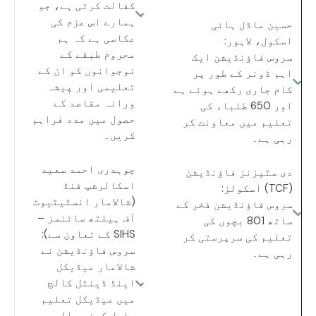
کفالت کرتی ہے، جو
ہمارے اس عزم کی
حسین ماڈل ہائی
عکاسی ہے کہ ہم
اسکول، لاہور:
محروم طبقے کے
سروس فاؤنڈیشن ایک
نوجوانوں کو ان کے
اہم ڈونر کے طور پر
تعلیمی اور پیشہ
کام جاری رکھے ہوئے ہے
ورانہ مقاصد کے
اور 650 طلباء کی
حصول میں مدد فراہم
تعلیم میں معاونت کر
کریں۔
رہی ہے۔
چوہدری احمد سعید
دی سٹیزنز فاؤنڈیشن
اسکالرشپ فنڈ
(TCF) اسکولز:
(شالامار انسٹیٹیوٹ
سروس فاؤنڈیشن فخر کے
آف ہیلتھ سائنسز –
ساتھ 801 بچوں کی
SIHS کے تعاون سے):
تعلیم کی سرپرستی کر
سروس فاؤنڈیشن نے
رہی ہے۔
شالامار میڈیکل
اینڈ ڈینٹل کالج
میں میڈیکل تعلیم
حاصل کرنے والے