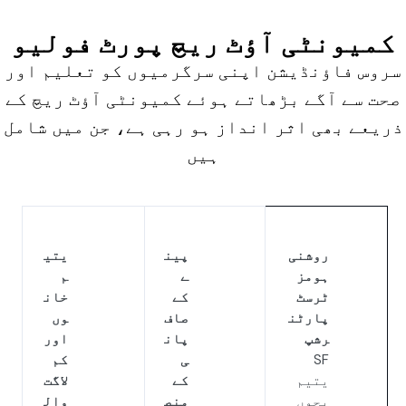
کمیونٹی آؤٹ ریچ پورٹ فولیو
سروس فاؤنڈیشن اپنی سرگرمیوں کو تعلیم اور
صحت سے آگے بڑھاتے ہوئے کمیونٹی آؤٹ ریچ کے
ذریعے بھی اثر انداز ہو رہی ہے، جن میں شامل
ہیں
روشنی
پین
یتی
ہومز
ے
م
ٹرسٹ
کے
خان
پارٹن
صاف
وں
رشپ
پان
اور
SF
ی
کم
یتیم
کے
لاگت
بچوں
منص
وال