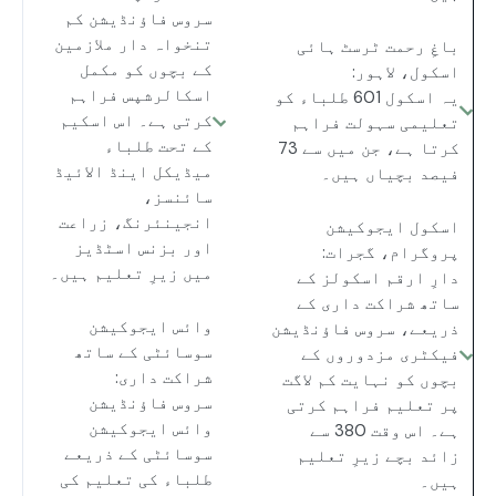
سروس فاؤنڈیشن کم
تنخواہ دار ملازمین
باغِ رحمت ٹرسٹ ہائی
کے بچوں کو مکمل
اسکول، لاہور:
اسکالرشپس فراہم
یہ اسکول 601 طلباء کو
کرتی ہے۔ اس اسکیم
تعلیمی سہولت فراہم
کے تحت طلباء
کرتا ہے، جن میں سے 73
میڈیکل اینڈ الائیڈ
فیصد بچیاں ہیں۔
سائنسز،
انجینئرنگ، زراعت
اسکول ایجوکیشن
اور بزنس اسٹڈیز
پروگرام، گجرات:
میں زیرِ تعلیم ہیں۔
دارِ ارقم اسکولز کے
ساتھ شراکت داری کے
وائس ایجوکیشن
ذریعے، سروس فاؤنڈیشن
سوسائٹی کے ساتھ
فیکٹری مزدوروں کے
شراکت داری:
بچوں کو نہایت کم لاگت
سروس فاؤنڈیشن
پر تعلیم فراہم کرتی
وائس ایجوکیشن
ہے۔ اس وقت 380 سے
سوسائٹی کے ذریعے
زائد بچے زیرِ تعلیم
طلباء کی تعلیم کی
ہیں۔