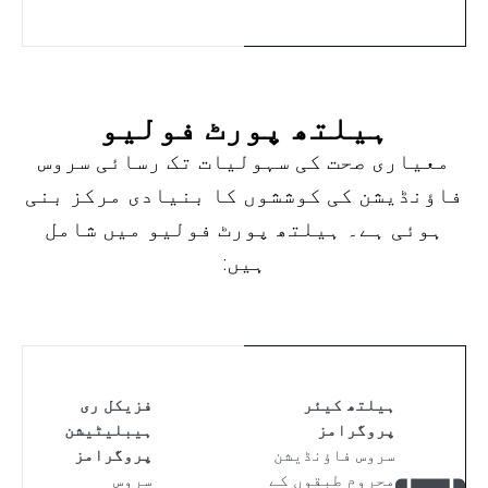
ہیلتھ پورٹ فولیو
معیاری صحت کی سہولیات تک رسائی سروس
فاؤنڈیشن کی کوششوں کا بنیادی مرکز بنی
ہوئی ہے۔ ہیلتھ پورٹ فولیو میں شامل
ہیں:
ہیلتھ کیئر
فزیکل ری
پروگرامز
ہیبلیٹیشن
سروس فاؤنڈیشن
پروگرامز
محروم طبقوں کے
سروس