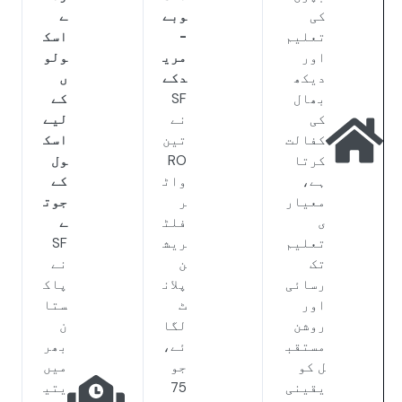
کی
وبے
ے
تعلیم
-
اسک
اور
مری
ولو
دیکھ
دکے
ں
بھال
SF
کے
کی
نے
لیے
کفالت
تین
اسک
کرتا
RO
ول
ہے،
واٹ
کے
معیار
ر
جوت
ی
فلٹ
ے
تعلیم
ریش
SF
تک
ن
نے
رسائی
پلان
پاک
اور
ٹ
ستا
روشن
لگا
ن
مستقب
ئے،
بھر
ل کو
جو
میں
یقینی
75
یتی