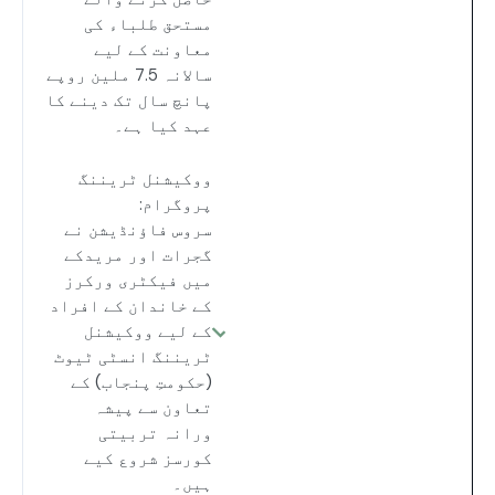
مستحق طلباء کی
معاونت کے لیے
سالانہ 7.5 ملین روپے
پانچ سال تک دینے کا
عہد کیا ہے۔
ووکیشنل ٹریننگ
پروگرام:
سروس فاؤنڈیشن نے
گجرات اور مریدکے
میں فیکٹری ورکرز
کے خاندان کے افراد
کے لیے ووکیشنل
ٹریننگ انسٹی ٹیوٹ
(حکومتِ پنجاب) کے
تعاون سے پیشہ
ورانہ تربیتی
کورسز شروع کیے
ہیں۔