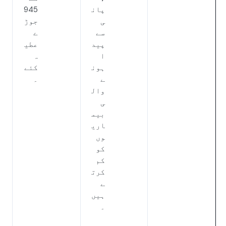
پان
945
ی
جوڑ
سے
ے
پید
عطی
ا
ہ
ہون
کئے
ے
۔
وال
ی
بیم
اری
وں
کو
کم
کرت
ے
ہیں
۔