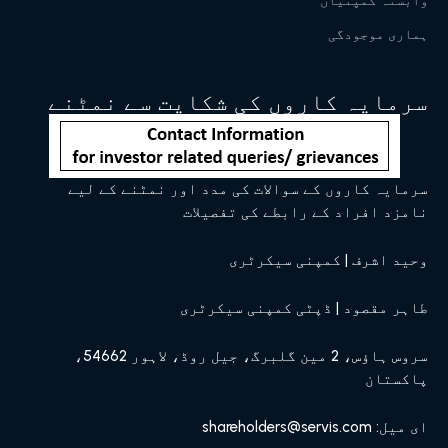
وابستہ کمپنیاں
ہماری موجودگی
سرمایہ کاروں کی شکایت سے نمٹنے
سرمایہ کاروں کے سوالات کی مدد اور نمٹنے کے لیے
نامزد افراد کے رابطے کی تفصیلات
وحید اشرف | کمپنی سیکرٹری
طاہر مقصود | ڈپٹی کمپنی سیکرٹری
سروس ہاؤس، 2 مین گلبرگ، جیل روڈ، لاہور 54662،
پاکستان
ای میل: shareholders@servis.com