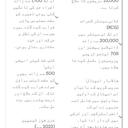
23,000 مریضوں کا علاج
اب تک 1,700 سے زائد
کرتا ہے۔
افراد جن کی ٹانگیں
کٹی ہوئی تھیں، کو
مفت مصنوعی پاؤں
کڈنی سینٹر گجرات
فراہم کیے گئے ہیں،
(KCG):
جس سے ان کی نقل و
اب تک اس سینٹر میں
حرکت اور خود
200,000 سے زائد
مختاری بحال ہوئی۔
ڈائیلاسز سیشنز اور
709 لیتھو ٹرپسی
پروسیجرز مکمل کیے جا
کلب فٹ کیئر انیشی
چکے ہیں۔
ایٹو:
500 سے زائد بچوں
کو مفت ڈینس براؤن
شالامار اسپتال:
جوتے فراہم کیے گئے
سروس گروپ کے بانیان
تاکہ ان کے علاج اور
اس اسپتال کے اولین
درست چلنے میں مدد
معاونین میں شامل تھے
مل سکے۔
جنہوں نے اس کے
انفراسٹرکچر اور ترقی
میں کردار ادا کیا۔
فری شوز کیمپین
سروس فاؤنڈیشن آج بھی
(2023 سے):