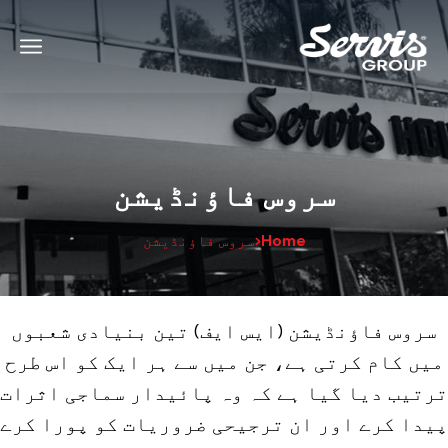
سروس فاؤنڈیشن
Home
سروس فاؤنڈیشن
سروس فاؤنڈیشن (ایس ایف) تین بنیادی شعبوں
میں کام کرتی ہے، جن میں سے ہر ایک کو اس طرح
ترتیب دیا گیا ہے کہ وہ پائیدار سماجی اثرات
پیدا کرے اور ان ترجیحی ضروریات کو پورا کرے