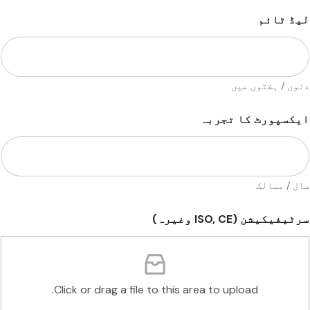
لیڈ ٹائم
دنوں / ہفتوں میں
ایکسپورٹ کا تجربہ
سال / ممالک
سرٹیفیکیشن (ISO, CE وغیرہ)
Click or drag a file to this area to upload.