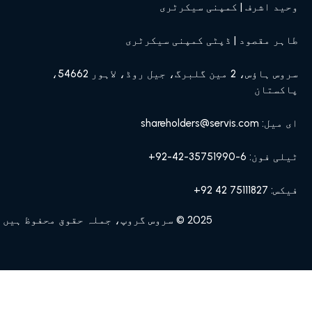
وحید اشرف | کمپنی سیکرٹری
طاہر مقصود | ڈپٹی کمپنی سیکرٹری
سروس ہاؤس، 2 مین گلبرگ، جیل روڈ، لاہور 54662،
پاکستان
ای میل: shareholders@servis.com
ٹیلی فون: 6-35751990-42-92+
فیکس: 75111827 42 92+
2025 © سروس گروپ، جملہ حقوق محفوظ ہیں