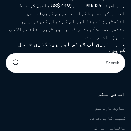
ہے۔ اس نے PKR 125 بلین (US$ 449 ملین) کی سالانہ
آمدنی کو مضبوط کیا ہے۔ سروس گروپ (سروس
انڈسٹریز لمیٹڈ اور اس کی ذیلی کمپنیوں پر
مشتمل جماعت) جوتے، ٹائر اور ٹیوب بنانے والا سب
سے بڑا ادارہ ہے۔
تازہ ترین اپ ڈیٹس اور پیشکشیں حاصل
کریں۔
اضافی لنکس
ہمارے بارے میں
کمپنی کا پروفائل
مالیاتی رپورٹس