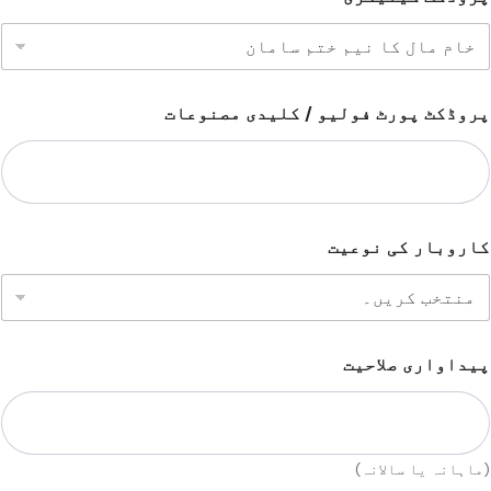
پروڈکٹ پورٹ فولیو / کلیدی مصنوعات
کاروبار کی نوعیت
پیداواری صلاحیت
(ماہانہ یا سالانہ)