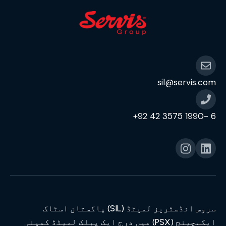
sil@servis.com
6 -1990 3575 42 92+
سروس انڈسٹریز لمیٹڈ (SIL) پاکستان اسٹاک
ایکسچینج (PSX) میں درج ایک پبلک لمیٹڈ کمپنی