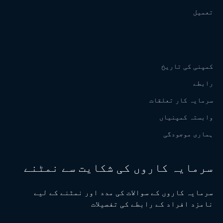
تعمیل
کمپنی کی تاریخ
رابطے
سرمایہ کار تعلقات
وابستہ کمپنیاں
ہماری موجودگی
سرمایہ کاروں کی شکایت سے نمٹنے
سرمایہ کاروں کے سوالات کی مدد اور نمٹنے کے لیے
نامزد افراد کے رابطے کی تفصیلات