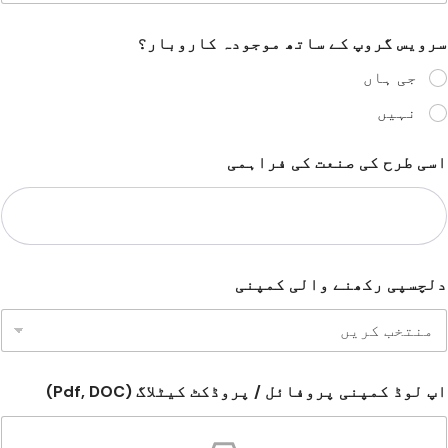
سرویس گروپ کے ساتھ موجودہ کاروبار؟
جی ہاں
نہیں
اسی طرح کی صنعت کی فراہمی
دلچسپی رکھنے والی کمپنی
اپ لوڈ کمپنی پروفائل / پروڈکٹ کیٹلاگ (Pdf, DOC)