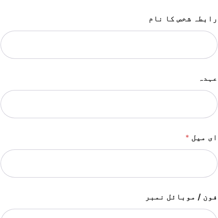
رابطہ شخص کا نام
عہدہ
ای میل
*
فون / موبائل نمبر