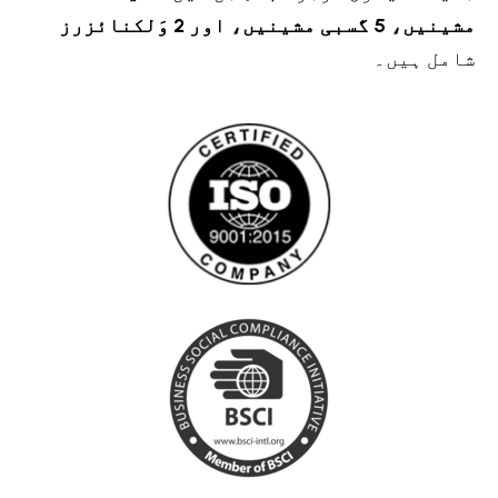
مشینیں، 5 گسبی مشینیں، اور 2 وَلکنائزرز
شامل ہیں۔