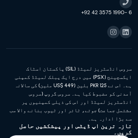
6 -1990 3575 42 92+
سروس انڈسٹریز لمیٹڈ (SIL) پاکستان اسٹاک
ایکسچینج (PSX) میں درج ایک پبلک لمیٹڈ کمپنی
ہے۔ اس نے PKR 125 بلین (US$ 449 ملین) کی سالانہ
آمدنی کو مضبوط کیا ہے۔ سروس گروپ (سروس
انڈسٹریز لمیٹڈ اور اس کی ذیلی کمپنیوں پر
مشتمل جماعت) جوتے، ٹائر اور ٹیوب بنانے والا سب
سے بڑا ادارہ ہے۔
تازہ ترین اپ ڈیٹس اور پیشکشیں حاصل
کریں۔