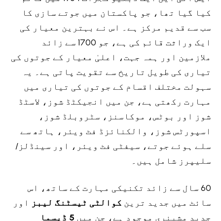
کیا گیا تھا، جو پاکستان میں جوتے سازی کا
سب سے قدیم مرکز ہے۔ اس نے بہترین معیار کی
ایک وراثت قائم کی ہے، جو 1700 سے زائد
ملازمین اور ہمہ جہت، اعلیٰ معیار کے جوتوں کی
تیاری کی طویل تاریخ سے تقویت پاتی ہے۔ یہ
سہولت مختلف اقسام کے جوتوں کی تیاری میں
مہارت رکھتی ہے، جن میں انجیکٹڈ شوز، لاسٹڈ
شوز اور بوٹس، موکاسنز، سٹروبلڈ شوز،
اسپورٹس شوز، والکنائزڈ فٹ ویئر، ہاتھ سے
سلے ہوئے جوتے، سیفٹی فٹ ویئر، اور سینڈلز/
سلیپرز شامل ہیں۔
60 سال سے زائد تکنیکی مہارت کے ساتھ، اس
سائٹ میں جدید ترین
کوالٹی ٹیسٹنگ لیبز
اور
جدید مشینری موجود ہے، جن میں
5 ڈیسما