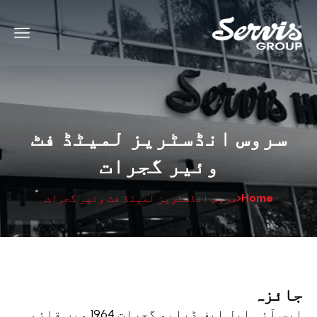
سروس انڈسٹریز لمیٹڈ فٹ
وئیر گجرات
Home
سروس انڈسٹریز لمیٹڈ فٹ وئیر گجرات
جائزہ
ایس آئی ایل ایف ڈبلیو گجرات 1964 میں قائم