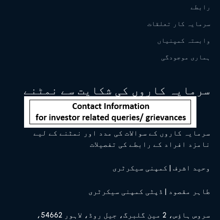
رابطے
سرمایہ کار تعلقات
وابستہ کمپنیاں
ہماری موجودگی
سرمایہ کاروں کی شکایت سے نمٹنے
سرمایہ کاروں کے سوالات کی مدد اور نمٹنے کے لیے
نامزد افراد کے رابطے کی تفصیلات
وحید اشرف | کمپنی سیکرٹری
طاہر مقصود | ڈپٹی کمپنی سیکرٹری
سروس ہاؤس، 2 مین گلبرگ، جیل روڈ، لاہور 54662،